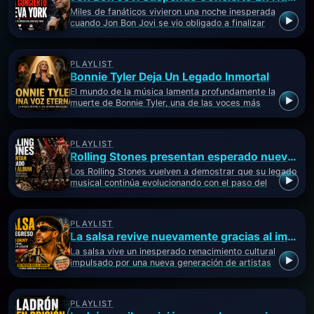
Miles de fanáticos vivieron una noche inesperada
▶
cuando Jon Bon Jovi se vio obligado a finalizar
anticipadamente su pres…
PLAYLIST
Bonnie Tyler Deja Un Legado Inmortal
El mundo de la música lamenta profundamente la
▶
muerte de Bonnie Tyler, una de las voces más
reconocibles de la historia …
PLAYLIST
Rolling Stones presentan esperado nuevo álbum
Los Rolling Stones vuelven a demostrar que su legado
▶
musical continúa evolucionando con el paso del
tiempo. La legendari…
PLAYLIST
La salsa revive nuevamente gracias al impacto mundial provocado por Bad Bunny
La salsa vive un inesperado renacimiento cultural
▶
impulsado por una nueva generación de artistas
latinos que están redes…
PLAYLIST