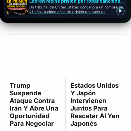
Ladrón recibe prisión por robar canciones inéditas de Beyoncé importantes
Un tribunal de United States condenó a un hombre de
▶
41 años a cinco años de prisión después de
protagonizar un robo que …
Trump
Estados Unidos
Suspende
Y Japón
Ataque Contra
Intervienen
Irán Y Abre Una
Juntos Para
Oportunidad
Rescatar Al Yen
Para Negociar
Japonés